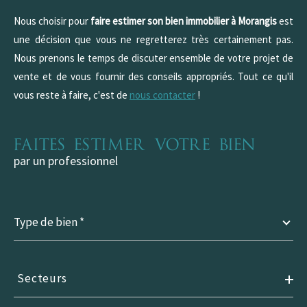
COUPS DE COEUR
EXCLUSIVITÉS
Nous choisir pour
faire estimer son bien immobilier à Morangis
est
NOUVEAUTÉS
une décision que vous ne regretterez très certainement pas.
Nous prenons le temps de discuter ensemble de votre projet de
vente et de vous fournir des conseils appropriés. Tout ce qu'il
RECHERCHER
vous reste à faire, c'est de
nous contacter
!
Faites estimer votre bien
par un professionnel
Type
de
Type de bien *
bien
*
Secteurs
Secteurs