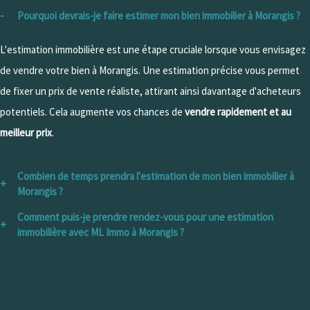
Pourquoi devrais-je faire estimer mon bien immobilier à Morangis ?
L'estimation immobilière est une étape cruciale lorsque vous envisagez
de vendre votre bien à Morangis. Une estimation précise vous permet
de fixer un prix de vente réaliste, attirant ainsi davantage d'acheteurs
potentiels. Cela augmente vos chances de
vendre rapidement et au
meilleur prix
.
Combien de temps prendra l'estimation de mon bien immobilier à
Morangis ?
Comment puis-je prendre rendez-vous pour une estimation
La
durée de l'estimation dépend de divers facteurs
, tels que la taille et
immobilière avec ML Immo à Morangis ?
la complexité de votre bien. En général, nos experts immobiliers
Prendre rendez-vous pour une estimation immobilière à Morangis est
mettent tout en œuvre pour effectuer l'estimation dans les meilleurs
simple. Vous pouvez nous contacter par téléphone au 01 80 27 20 36 ou
délais. Nous nous efforçons de vous fournir une
estimation rapide
, sans
remplir le formulaire de contact sur notre site web. Notre équipe se
compromettre la qualité de notre évaluation.