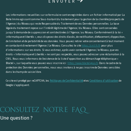
ENVOYER
Les informations recueillies sur ce formulaire sont enregistrées dans un fichier informatisé par La
Boite Immo agissant comme Sous-traitant du traitement pour la gestion de la clientèle/prospects de
l'Agence / du Réseau qui reste Responsable du Traitement de vos Données personnelles. La base
légale du traitement repose sur l'intérêt légitime de l'Agence / du Réseau. Elles sont conservées
jusqu'à demande de suppression et sont destinées à l'Agence / au Réseau. Conformément à la loi «
informatique et libertés », vous disposez des droits d’accès, de rectification, d’effacement, d’opposition,
de limitation et de portabilité de vos données. Vous pouvez retirer votre consentement à tout moment
en contactant directement l’Agence / Le Réseau. Consultez le site
https://cnil.fr/fr
pour plus
d’informations sur vos droits. Si vous estimez, après avoir contacté l'Agence / le Réseau, que vos
droits « Informatique et Libertés » ne sont pas respectés, vous pouvez adresser une réclamation à la
CNIL. Nous vous informons de l’existence de la liste d'opposition au démarchage téléphonique «
Bloctel », sur laquelle vous pouvez vous inscrire ici :
https://www.bloctel.gouv.fr
. Dans le cadre de la
protection des Données personnelles, nous vous invitons à ne pas inscrire de Données sensibles
dans le champ de saisie libre.
Ce site est protégé par reCAPTCHA, les
Politiques de Confidentialité
et es
Conditions d'utilisation
de
Google s'appliquent.
Consultez notre FAQ
Une question ?