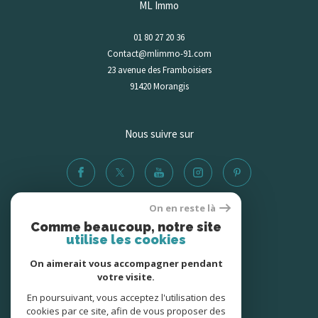
ML Immo
fera un plaisir de fixer un rendez-vous qui convient à votre emploi du
01 80 27 20 36
temps et de répondre à toutes vos questions.
Contact@mlimmo-91.com
23 avenue des Framboisiers
91420
morangis
Nous suivre sur
On en reste là
Comme beaucoup, notre site
Adhérents
utilise les cookies
On aimerait vous accompagner pendant
votre visite.
En poursuivant, vous acceptez l'utilisation des
cookies par ce site, afin de vous proposer des