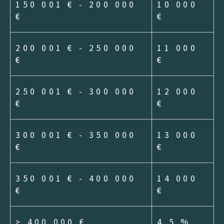
COUPS DE COEUR
EXCLUSIVITÉS
150 001 € - 200 000
10 000
€
€
NOUVEAUTÉS
200 001 € - 250 000
11 000
RECHERCHER
€
€
250 001 € - 300 000
12 000
€
€
300 001 € - 350 000
13 000
€
€
350 001 € - 400 000
14 000
€
€
>
400 000 €
4.5 %