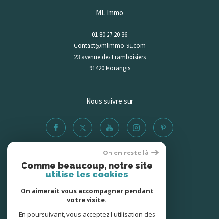
ML Immo
01 80 27 20 36
Contact@mlimmo-91.com
23 avenue des Framboisiers
91420
morangis
Nous suivre sur
On en reste là
Comme beaucoup, notre site
Adhérents
utilise les cookies
On aimerait vous accompagner pendant
votre visite.
En poursuivant, vous acceptez l'utilisation des