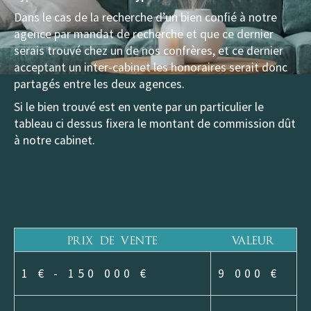
Dans le cas de la recherche d’un bien confié à notre
agence par mandat de recherche et que ce dernier
serais trouvé chez un de nos confrères, et ce dernier
acceptant un inter-cabinet les honoraires serait donc
partagés entre les deux agences.
Si le bien trouvé est en vente par un particulier le
tableau ci dessus fixera le montant de commission dût
à notre cabinet.
Référence
AFFINER LES CRITÈRES
Prix de vente
Valeur
TERRASSE
PARKING
PISCINE
1 € - 150 000 €
9 000 €
FILTRER PAR