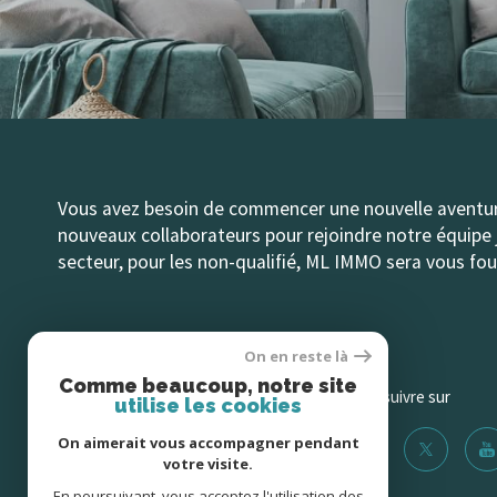
Vous avez besoin de commencer une nouvelle aventure 
nouveaux collaborateurs pour rejoindre notre équipe j
secteur, pour les non-qualifié, ML IMMO sera vous fo
On en reste là
Comme beaucoup, notre site
ML Immo
Nous suivre sur
utilise les cookies
On aimerait vous accompagner pendant
01 80 27 20 36
votre visite.
Contact@mlimmo-91.com
En poursuivant, vous acceptez l'utilisation des